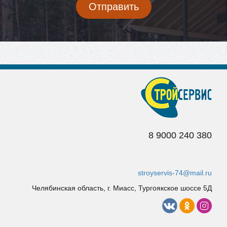
e-
Отправить
mail
*
8 9
000 240 380
stroyservis-74@mail.ru
Челябинская область, г. Миасс, Тургоякское шоссе 5Д