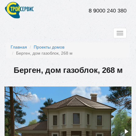
Перейти
к
8 9
000 240 380
основному
содержанию
Toggle
navigati
Главная
Проекты домов
Берген, дом газоблок, 268 м
Берген, дом газоблок, 268 м