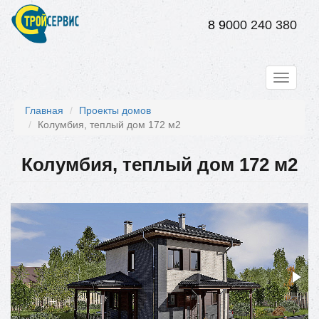
Перейти
к
8 9
000 240 380
основному
содержанию
Toggle
navigati
Главная
Проекты домов
Колумбия, теплый дом 172 м2
Колумбия, теплый дом 172 м2