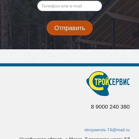
имя
*
Телефон
Валидация
или
e-
Отправить
mail
*
8 9
000 240 380
stroyservis-74@mail.ru