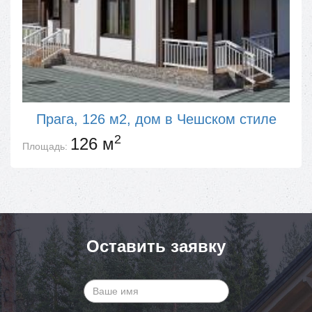
Прага, 126 м2, дом в Чешском стиле
2
126 м
Площадь:
Оставить заявку
Ваше