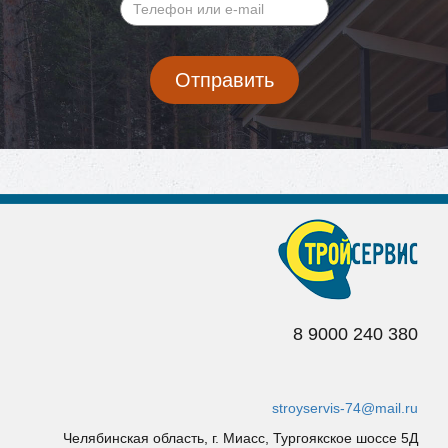
имя
*
Телефон
Валидация
или
e-
Отправить
mail
*
8 9
000 240 380
stroyservis-74@mail.ru
Челябинская область, г. Миасс, Тургоякское шоссе 5Д