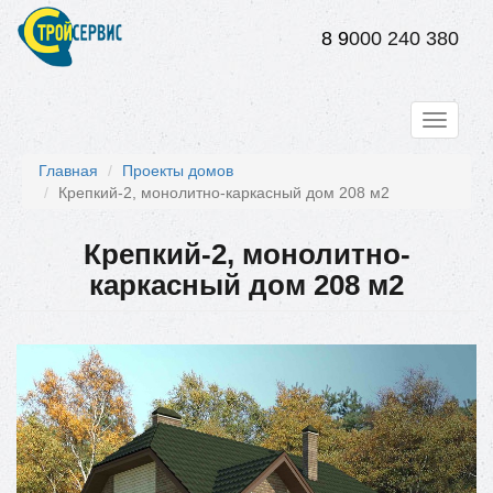
Перейти
к
8 9
000 240 380
основному
содержанию
Toggle
navigati
Главная
Проекты домов
Крепкий-2, монолитно-каркасный дом 208 м2
Крепкий-2, монолитно-
каркасный дом 208 м2