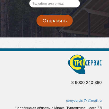
имя
*
Телефон
Валидация
или
e-
Отправить
mail
*
8 9
000 240 380
stroyservis-74@mail.ru
Челябинская область, г. Миасс, Тургоякское шоссе 5Д