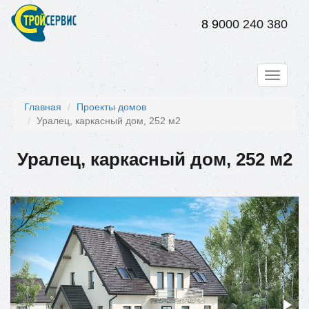
Перейти
к
8 9
000 240 380
основному
содержанию
Toggle
navigati
Главная
Проекты домов
Уралец, каркасный дом, 252 м2
Уралец, каркасный дом, 252 м2