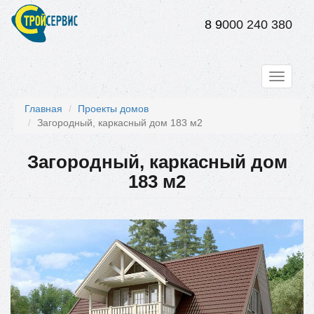
Перейти
к
8 9
000 240 380
основному
содержанию
Toggle
navigati
Главная
Проекты домов
Загородный, каркасный дом 183 м2
Загородный, каркасный дом
183 м2