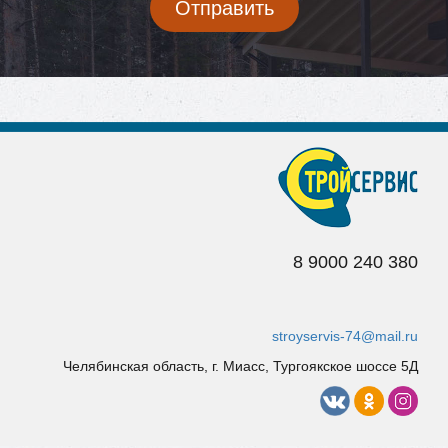
e-
Отправить
mail
*
8 9
000 240 380
stroyservis-74@mail.ru
Челябинская область, г. Миасс, Тургоякское шоссе 5Д