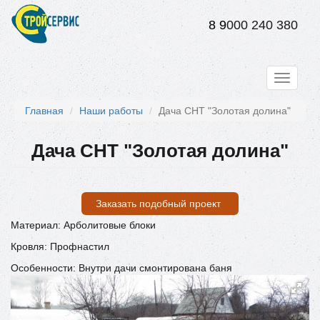
Перейти
к
8 9
000 240 380
основному
содержанию
Toggle
navigati
Главная
Наши работы
Дача СНТ "Золотая долина"
Дача СНТ "Золотая долина"
Заказать подобный проект
Материал: Арболитовые блоки
Кровля: Профнастил
Особенности: Внутри дачи смонтирована баня